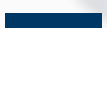
La Scuola Prodotto Safilo è un progetto unico: ogni anno
vengono selezionati giovani talenti per accedere ad un
triennio di apprendistato, propedeutico a proseguire un
percorso di carriera all’interno dell’azienda.
Si tratta di un’opportunità incredibile per essere inserito
gradualmente nel settore dell’eyewear, imparando un
mestiere “sul campo”, condividendo l’esperienza giornaliera
con i professionisti del settore.